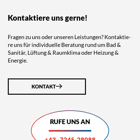
Kon­tak­tie­re uns gerne!
Fragen zu uns oder unseren Leis­tun­gen? Kon­tak­tie­
re uns für indi­vi­du­el­le Beratung rund um Bad &
Sanitär, Lüftung & Raumklima oder Heizung &
Energie.
KONTAKT
RUFE UNS AN
+43–7245-28088