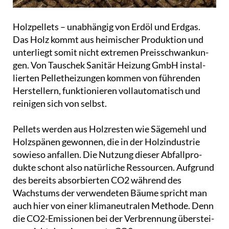
Holz­pel­lets – unab­hän­gig von Erdöl und Erdgas.
Das Holz kommt aus hei­mi­scher Pro­duk­ti­on und
unter­liegt somit nicht extremen Preis­schwan­kun­
gen. Von Tauschek Sanitär Heizung GmbH instal­
lier­ten Pel­let­hei­zun­gen kommen von führenden
Her­stel­lern, funk­tio­nie­ren voll­au­to­ma­tisch und
reinigen sich von selbst.
Pellets werden aus Holz­res­ten wie Sägemehl und
Holz­spä­nen gewonnen, die in der Holz­in­dus­trie
sowieso anfallen. Die Nutzung dieser Abfall­pro­
duk­te schont also natür­li­che Res­sour­cen. Aufgrund
des bereits absor­bier­ten CO2 während des
Wachstums der ver­wen­de­ten Bäume spricht man
auch hier von einer kli­ma­neu­tra­len Methode. Denn
die CO2-Emis­sio­nen bei der Ver­bren­nung über­stei­