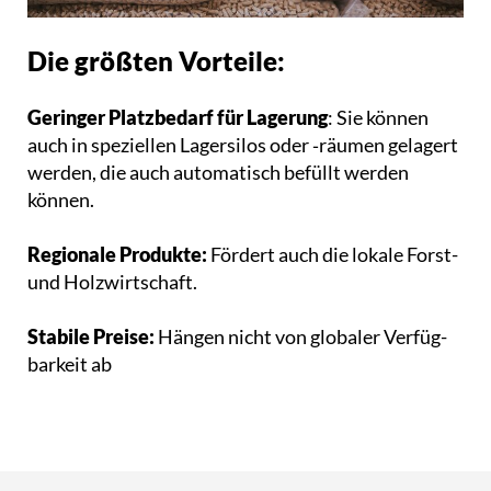
Die größten Vorteile:
Geringer Platz­be­darf für Lagerung
: Sie können
auch in spe­zi­el­len Lager­si­los oder ‑räumen gelagert
werden, die auch auto­ma­tisch befüllt werden
können.
Regionale Produkte:
Fördert auch die lokale Forst-
und Holz­wirt­schaft.
Stabile Preise:
Hängen nicht von globaler Ver­füg­
bar­keit ab