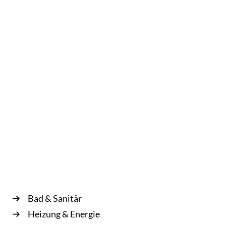
Mo — Do
08.00 — 12.00 Uhr und 14.00 — 17.00 Uhr
Fr
08.00 — 12.00 Uhr
Bad & Sanitär
Heizung & Energie